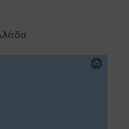
λλάδα