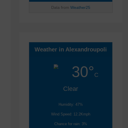
Data from
Weather25
Weather in Alexandroupoli
30°
C
Clear
Humidity: 47%
Wind Speed: 12.2Kmph
Chance for rain: 3%