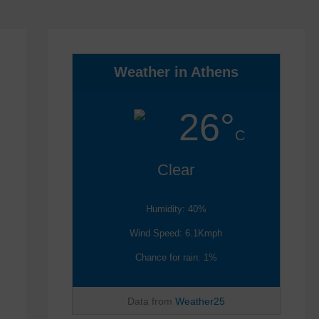
Weather in Athens
26°
C
Clear
Humidity: 40%
Wind Speed: 6.1Kmph
Chance for rain: 1%
Data from
Weather25