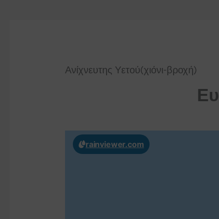
Ανίχνευτης Υετού(χιόνι-βροχή)
Ε