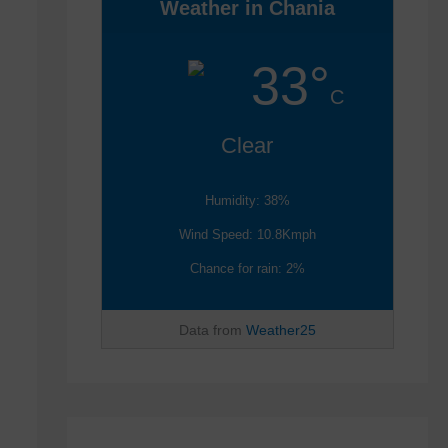
Weather in Chania
33°
C
Clear
Humidity: 38%
Wind Speed: 10.8Kmph
Chance for rain: 2%
Data from
Weather25