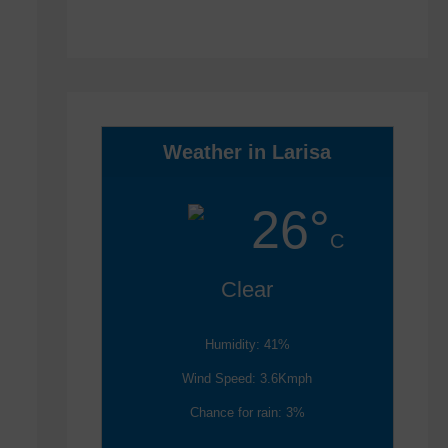
Weather in Larisa
26°
C
Clear
Humidity: 41%
Wind Speed: 3.6Kmph
Chance for rain: 3%