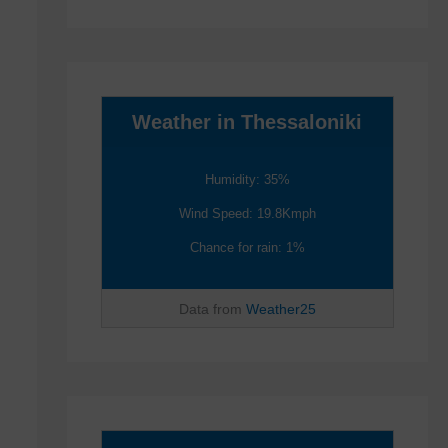
Weather in Thessaloniki
Humidity: 35%
Wind Speed: 19.8Kmph
Chance for rain: 1%
Data from
Weather25