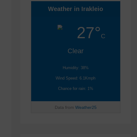
Weather in Irakleio
27°
C
Clear
Humidity: 38%
Wind Speed: 6.1Kmph
Chance for rain: 1%
Data from
Weather25