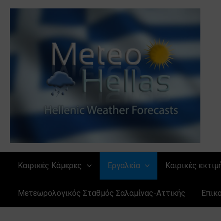
Μετάβαση
στο
περιεχόμενο
Καιρικές Κάμερες
Εργαλεία
Καιρικές εκτιμ
Μετεωρολογικός Σταθμός Σαλαμίνας-Αττικής
Επικ