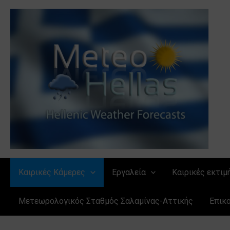
Μετάβαση
στο
περιεχόμενο
Καιρικές Κάμερες
Εργαλεία
Καιρικές εκτιμ
Μετεωρολογικός Σταθμός Σαλαμίνας-Αττικής
Επικ