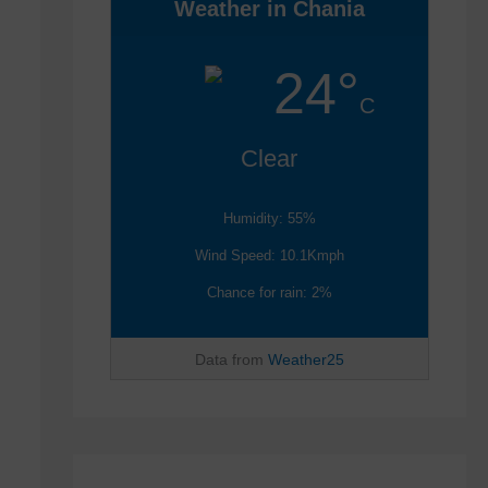
Weather in Chania
24°
C
Clear
Humidity: 55%
Wind Speed: 10.1Kmph
Chance for rain: 2%
Data from
Weather25