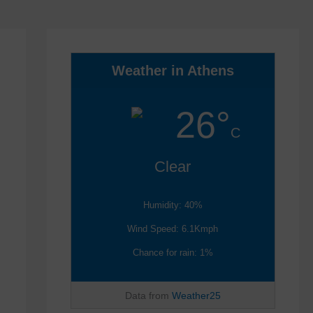
Weather in Athens
26°
C
Clear
Humidity: 40%
Wind Speed: 6.1Kmph
Chance for rain: 1%
Data from
Weather25