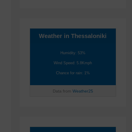
Weather in Thessaloniki
Humidity: 53%
Wind Speed: 5.8Kmph
Chance for rain: 1%
Data from
Weather25