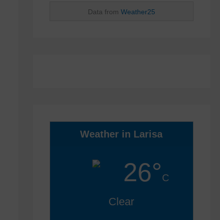
Data from
Weather25
Weather in Larisa
26°
C
Clear