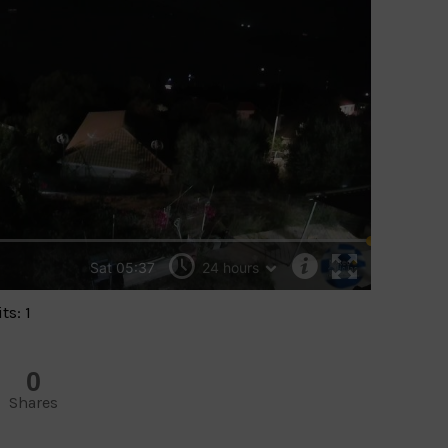
ts: 1
0
Shares