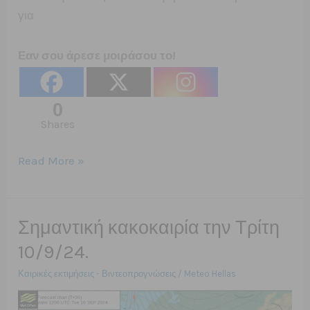
για
Εαν σου άρεσε μοιράσου το!
0
Shares
11/09/2024
Read More »
Μια
γρήγορη
ματιά
Σημαντική κακοκαιρία την Τρίτη
στο
10/9/24.
καιρικό
Καιρικές εκτιμήσεις - Βιντεοπρογνώσεις
/
Meteo Hellas
μέλλον/
Νέες