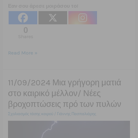
Εαν σου άρεσε μοιράσου το!
0
Shares
16/09/2024
Read More »
Ο
καιρός
στην
11/09/2024 Μια γρήγορη ματιά
χώρα
στο καιρικό μέλλον/ Νέες
μας
βροχοπτώσεις πρό των πυλών
την
Τρίτη
Σχολιασμός τάσης καιρού
/
Γιάννης Πασπαλιάρης