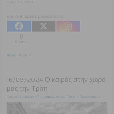
πρωινές ώρες
Εαν σου άρεσε μοιράσου το!
0
Shares
Βροχές
Read More »
και
τοπικές
καταιγίδες
16/09/2024 Ο καιρός στην χώρα
την
μας την Τρίτη
Τετάρτη
Καιρικές εκτιμήσεις - Βιντεοπρογνώσεις
/
Γιάννης Πασπαλιάρης
18/9/24.