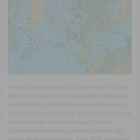
βροχοπτώσεις
πρό
των
πυλών
Αυλώνας προερχόμενος από την Κεντρική – Βόρεια
Ευρώπη έχει την τάση να εισχωρήσει Νοτιότερα με
αποτέλεσμα την δημιουργία μετώπου κακοκαιρίας.
Παρόλο ότι βρισκόμαστε μια ημέρα πριν την έλευση
της κακοκαιρίας, εντούτοις υπάρχει σχετική
διχογνωμία στα μοντέλα πρόγνωσης καιρού, όσο
αφορά την υετική κατανομή, χωρίς όμως να αλλάζει