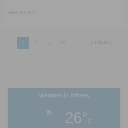
31/08/2024
Read More »
Αβώρανη
Αιτωλοακαρνανίας
καταιγίδα
1
2
…
59
Επόμενο
→
και
χαλάζι
μεγάλη
καταστροφή.
Weather in Athens
26°
C