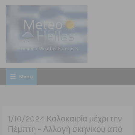
Μετάβαση
modal-check
στο
περιεχόμενο
Menu
1/10/2024 Καλοκαιρία μέχρι την
Πέμπτη – Αλλαγή σκηνικού από