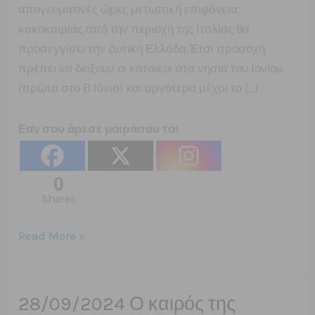
απογευματινές ώρες μετωπική επιφάνεια
κακοκαιρίας από την περιοχή της Ιταλίας θα
προσεγγίσει την Δυτική Ελλάδα.Έτσι προσοχή
πρέπει να δείξουν οι κάτοικοι στα νησιά του Ιονίου
(πρώτα στο Β Ιόνιο) και αργότερα μέχρι το […]
Εαν σου άρεσε μοιράσου το!
0
Shares
1/10/2024
Read More »
Καλοκαιρία
μέχρι
την
28/09/2024 Ο καιρός της
Πέμπτη