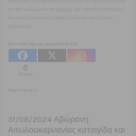
αρχίσουν να δημιουργούνται στα Ηπειρωτικά οπότε
και θα εκδηλώνονται βροχές και τοπικές καταιγίδες.
Κεντρική, ανατολική Μακεδονία και ανατολική
Θεσσαλία
Εαν σου άρεσε μοιράσου το!
0
Shares
Ημέρα
Read More »
αστάθειας
σε
Ηπειρωτικές
31/08/2024 Αβώρανη
περιοχές
Αιτωλοακαρνανίας καταιγίδα και
Σάββατο