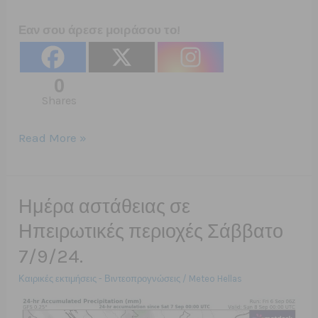
Εαν σου άρεσε μοιράσου το!
0
Shares
8/09/2024
Read More »
Έρχεται
η
κακοκαιρία
Ημέρα αστάθειας σε
Atena
Ηπειρωτικές περιοχές Σάββατο
7/9/24.
Καιρικές εκτιμήσεις - Βιντεοπρογνώσεις
/
Meteo Hellas