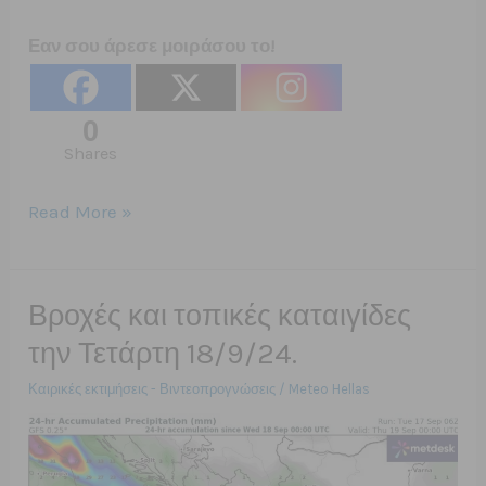
Εαν σου άρεσε μοιράσου το!
0
Shares
24/09/2024
Read More »
Υδροβιότοπος
Αλυκής
Αίγιο
Βροχές και τοπικές καταιγίδες
την Τετάρτη 18/9/24.
Καιρικές εκτιμήσεις - Βιντεοπρογνώσεις
/
Meteo Hellas