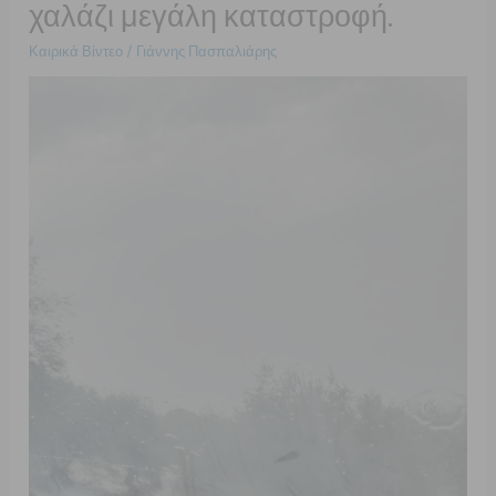
χαλάζι μεγάλη καταστροφή.
7/9/24.
Καιρικά Βίντεο
/
Γιάννης Πασπαλιάρης