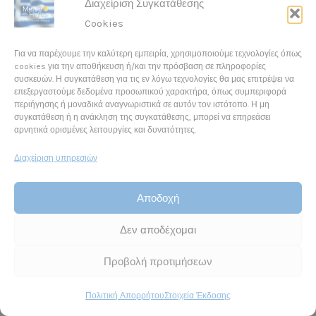
Διαχείριση Συγκατάθεσης
Cookies
Για να παρέχουμε την καλύτερη εμπειρία, χρησιμοποιούμε τεχνολογίες όπως
Total Website Visits: 3998708
cookies για την αποθήκευση ή/και την πρόσβαση σε πληροφορίες
συσκευών. Η συγκατάθεση για τις εν λόγω τεχνολογίες θα μας επιτρέψει να
επεξεργαστούμε δεδομένα προσωπικού χαρακτήρα, όπως συμπεριφορά
περιήγησης ή μοναδικά αναγνωριστικά σε αυτόν τον ιστότοπο. Η μη
συγκατάθεση ή η ανάκληση της συγκατάθεσης, μπορεί να επηρεάσει
1/10/2024 Καλοκαιρία μέχρι την Πέμπτη – Αλλαγή
αρνητικά ορισμένες λειτουργίες και δυνατότητες.
σκηνικού από την Παρασκευή.
Διαχείριση υπηρεσιών
28/09/2024 Ο καιρός της Κυριακής/Θυελλώδεις άνεμοι
24/09/2024 Υδροβιότοπος Αλυκής Αίγιο
Αποδοχή
Βροχές και τοπικές καταιγίδες την Τετάρτη 18/9/24.
16/09/2024 Ο καιρός στην χώρα μας την Τρίτη
Δεν αποδέχομαι
Προβολή προτιμήσεων
Πολιτική Απορρήτου
Στοιχεία Έκδοσης