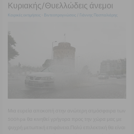
Κυριακής/Θυελλώδεις άνεμοι
–
Καιρικές εκτιμήσεις - Βιντεοπρογνώσεις
/
Γιάννης Πασπαλιάρης
Αλλαγή
σκηνικού
από
την
Παρασκευή.
Μια ευρεία αποκοπή στην ανώτερη ατμόσφαιρα των
500hpa θα κινηθεί γρήγορα προς την χώρα μας με
ψυχρή μετωπική επιφάνεια.Πολύ επιλεκτική θα είναι