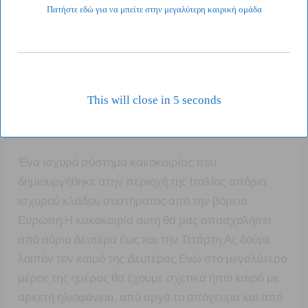
Πατήστε εδώ για να μπείτε στην μεγαλύτερη καιρική ομάδα
This will close in
3
seconds
Ένα ισχυρό σύστημα κακοκαιρίας που
δημιουργήθηκε στην περιοχή της Ιταλίας απόρια
ισχυρού κλάδου συστήματος από την βόρεια
Ευρώπη.Η κακοκαιρία αυτή θα μας απασχολήσει
από αύριο Δευτέρα έως και την Τετάρτη.Ας δούμε
λοιπόν τον καιρό της Δευτέρας.Ενώ στο μεγαλύτερο
μέρος της ημέρας θα έχουμε σχετικά ήπιο καιρό με
αρκετή ηλιοφάνεια, από αργά το απόγευμα και από