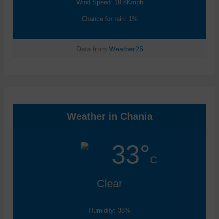
Wind Speed: 19.8Kmph
Chance for rain: 1%
Data from
Weather25
Weather in Chania
33°
C
Clear
Humidity: 38%