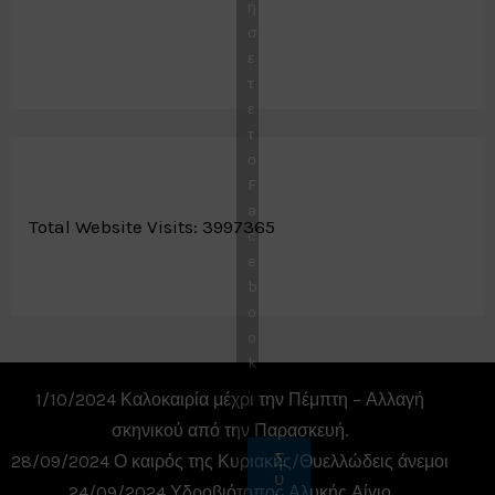
ή
σ
ε
τ
ε
τ
ο
F
a
Total Website Visits: 3997365
c
e
b
o
o
k
.
1/10/2024 Καλοκαιρία μέχρι την Πέμπτη – Αλλαγή
σκηνικού από την Παρασκευή.
Σ
28/09/2024 Ο καιρός της Κυριακής/Θυελλώδεις άνεμοι
υ
24/09/2024 Υδροβιότοπος Αλυκής Αίγιο