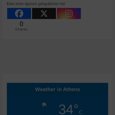
Εαν σου άρεσε μοιράσου το!
0
Shares
Weather in Athens
34°
C