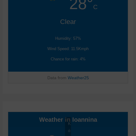
28°
C
Clear
Humidity: 57%
Wind Speed: 11.5Kmph
Chance for rain: 4%
Data from
Weather25
Weather in Ioannina
Κ
ά