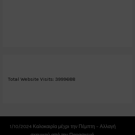
ο
ι
ή
σ
ε
τ
ε
τ
ο
F
a
Total Website Visits: 3999688
c
e
b
o
o
k
.
1/10/2024 Καλοκαιρία μέχρι την Πέμπτη – Αλλαγή
σκηνικού από την Παρασκευή.