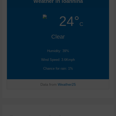
Weather in Ioannina
Κ
ά
24°
ν
τ
C
ε
κ
Clear
λ
ι
Humidity: 39%
κ
σ
Wind Speed: 3.6Kmph
τ
Chance for rain: 1%
ο
κ
ο
Data from
Weather25
υ
μ
π
ί
'