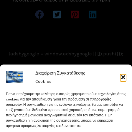
(adsbygoogle = window.adsbygoogle || []).push({});
Διαχείριση Συγκατάθεσης
Copyright © 2026 Meteohellas - Weathercams.gr
Cookies
| Powered by MeteoHellas - Weathercams
Για να παρέχουμε την καλύτερη εμπειρία, χρησιμοποιούμε τεχνολογίες όπως
cookies για την αποθήκευση ή/και την πρόσβαση σε πληροφορίες
συσκευών. Η συγκατάθεση για τις εν λόγω τεχνολογίες θα μας επιτρέψει να
επεξεργαστούμε δεδομένα προσωπικού χαρακτήρα, όπως συμπεριφορά
περιήγησης ή μοναδικά αναγνωριστικά σε αυτόν τον ιστότοπο. Η μη
συγκατάθεση ή η ανάκληση της συγκατάθεσης, μπορεί να επηρεάσει
αρνητικά ορισμένες λειτουργίες και δυνατότητες.