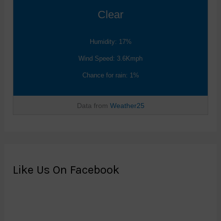
Clear
Humidity: 17%
Wind Speed: 3.6Kmph
Chance for rain: 1%
Data from
Weather25
Like Us On Facebook