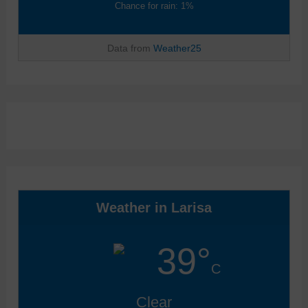
Chance for rain: 1%
Data from
Weather25
Weather in Larisa
39°
C
Clear