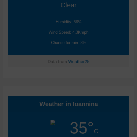
Clear
Humidity: 56%
Wind Speed: 4.3Kmph
Chance for rain: 3%
Data from
Weather25
Weather in Ioannina
35°
C