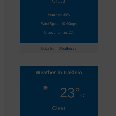
Clear
Humidity: 49%
Wind Speed: 10.4Kmph
Chance for rain: 2%
Data from
Weather25
Weather in Irakleio
23°
C
Clear