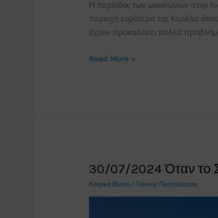
Η περίοδος των μουσώνων στην Ινδ
περιοχή ευρύτερα της Κεράλα όπου
έχουν προκαλέσει πολλά προβλήμα
30/07/2024
Read More »
Ισχυρές
βροχές
και
πλημμύρες
στην
Ινδία
30/07/2024 Όταν το Σ
Καιρικά Βίντεο
/
Γιάννης Πασπαλιάρης