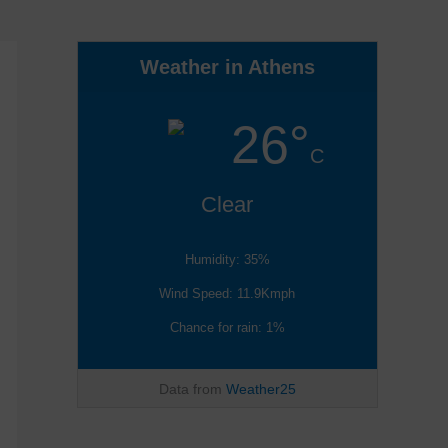
Weather in Athens
26°
C
Clear
Humidity: 35%
Wind Speed: 11.9Kmph
Chance for rain: 1%
Data from
Weather25