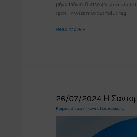
μήνα Ιούνιο. Βίντεο @cshimala h
igsh=MWtzam8xd2tmdDFrag==
30/07/2024
Read More »
Όταν
το
Σικάγο
το
χτυπάνε
κεραυνοί
26/07/2024 Η Σαντορ
Καιρικά Βίντεο
/
Γιάννης Πασπαλιάρης