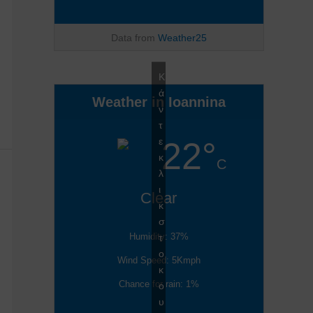
Data from
Weather25
Κ
ά
Weather in Ioannina
ν
τ
ε
22°
κ
C
λ
ι
Clear
κ
σ
Humidity: 37%
τ
ο
Wind Speed: 5Kmph
κ
Chance for rain: 1%
ο
υ