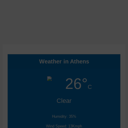
Weather in Athens
26°
C
Clear
Humidity: 35%
Wind Speed: 13Kmph