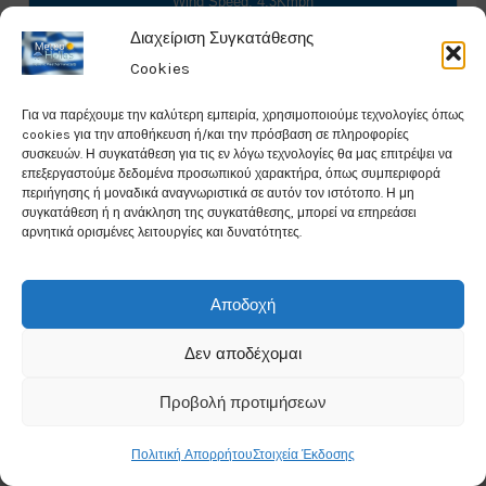
Wind Speed: 4.3Kmph
Διαχείριση Συγκατάθεσης
Chance for rain: 36%
Cookies
Data from
Weather25
Για να παρέχουμε την καλύτερη εμπειρία, χρησιμοποιούμε τεχνολογίες όπως
cookies για την αποθήκευση ή/και την πρόσβαση σε πληροφορίες
συσκευών. Η συγκατάθεση για τις εν λόγω τεχνολογίες θα μας επιτρέψει να
επεξεργαστούμε δεδομένα προσωπικού χαρακτήρα, όπως συμπεριφορά
περιήγησης ή μοναδικά αναγνωριστικά σε αυτόν τον ιστότοπο. Η μη
συγκατάθεση ή η ανάκληση της συγκατάθεσης, μπορεί να επηρεάσει
αρνητικά ορισμένες λειτουργίες και δυνατότητες.
Weather in Alexandroupoli
Αποδοχή
27°
C
Δεν αποδέχομαι
Clear
Προβολή προτιμήσεων
Πολιτική Απορρήτου
Στοιχεία Έκδοσης
Humidity: 53%