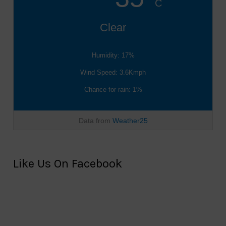
C
Clear
Humidity: 17%
Wind Speed: 3.6Kmph
Chance for rain: 1%
Data from
Weather25
Like Us On Facebook