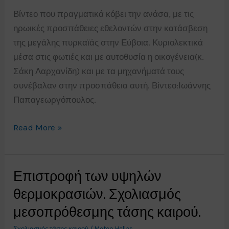
Βίντεο που πραγματικά κόβει την ανάσα, με τις
ηρωικές προσπάθειες εθελοντών στην κατάσβεση
της μεγάλης πυρκαϊάς στην Εύβοια. Κυριολεκτικά
μέσα στις φωτιές και με αυτοθυσία η οικογένεια(κ.
Σάκη Λαρχανίδη) και με τα μηχανήματά τους
συνέβαλαν στην προσπάθεια αυτή. Βίντεο:Ιωάννης
Παπαγεωργόπουλος.
Εύβοια
Read More »
πυρκαϊά
31/7/24.Ηρωική
προσπάθεια
Επιστροφή των υψηλών
κατάσβεσης.
θερμοκρασιών. Σχολιασμός
μεσοπρόθεσμης τάσης καιρού.
Σχολιασμός τάσης καιρού
/
Meteo Hellas