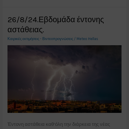
αστάθεια
την
26/8/24.Εβδομάδα έντονης
Παρασκευή
αστάθειας.
30/8/24.
Καιρικές εκτιμήσεις - Βιντεοπρογνώσεις
/
Meteo Hellas
Έντονη αστάθεια καθ’όλη την διάρκεια της νέας