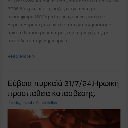
https://www.facebook.com/share/p/1BXdC5E3fS56
BEB5 Ψύχρες αέριες μάζες στην ανώτερη
ατμόσφαιρα (500hpa)προερχόμενες από την
Βόρεια Ευρώπη, έχουν την τάση να πλησιάσουν
αρκετά Νοτιότερα και προς την περιοχή μας, με
αποτέλεσμα την δημιουργία
Βροχές
Read More »
και
κατά
τόπους
Εύβοια πυρκαϊά 31/7/24.Ηρωική
ισχυρές
προσπάθεια κατάσβεσης.
καταιγίδες,
Uncategorized
/
Meteo Hellas
πρόγνωση
καιρού
Τρίτη
20/8/24.