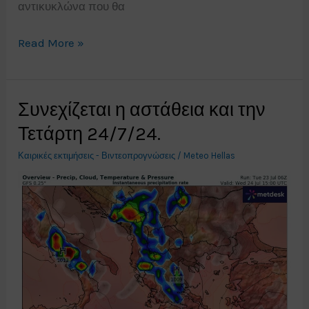
αντικυκλώνα που θα
Μεσοπρόθεσμος
Read More »
σχολιασμός
τάσης
καιρού,
Συνεχίζεται η αστάθεια και την
τι
Τετάρτη 24/7/24.
μας
Καιρικές εκτιμήσεις - Βιντεοπρογνώσεις
/
Meteo Hellas
επιφυλάσσει
η
συνέχεια;