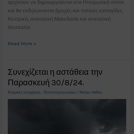
αρχίσουν να δημιουργούνται στα Ηπειρωτικά οπότε
και θα εκδηλώνονται βροχές και τοπικές καταιγίδες.
Κεντρική, ανατολική Μακεδονία και ανατολική
Θεσσαλία
Ημέρα
Read More »
αστάθειας
σε
Ηπειρωτικές
Συνεχίζεται η αστάθεια την
περιοχές
Παρασκευή 30/8/24.
Σάββατο
Καιρικές εκτιμήσεις - Βιντεοπρογνώσεις
/
Meteo Hellas
7/9/24.