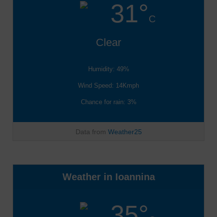
31°
C
Clear
Humidity: 49%
Wind Speed: 14Kmph
Chance for rain: 3%
Data from
Weather25
Weather in Ioannina
35°