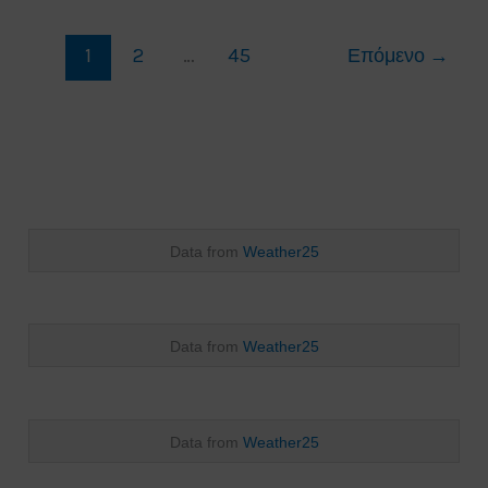
και
1
2
…
45
Επόμενο
→
την
Τετάρτη
24/7/24.
Data from
Weather25
Data from
Weather25
Data from
Weather25