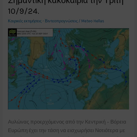
Σημαντική κακοκαιρία την Τρίτη
την
10/9/24.
Τετάρτη
Καιρικές εκτιμήσεις - Βιντεοπρογνώσεις
/
Meteo Hellas
18/9/24.
Αυλώνας προερχόμενος από την Κεντρική – Βόρεια
Ευρώπη έχει την τάση να εισχωρήσει Νοτιότερα με