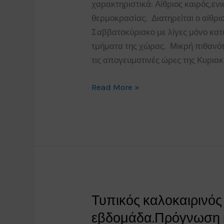
χαρακτηριστικά: Αίθριος καιρός,εν
θερμοκρασίας. Διατηρείται ο αίθρι
Σαββατοκύριακο με λίγες μόνο κατ
τμήματα της χώρας. Μικρή πιθανότ
τις απογευματινές ώρες της Κυριακή
Πρόγνωση
Read More »
καιρού
Ελλάδος
Σάββατο
31/8/19-
Κυριακή
1/9/19.
Τυπικός καλοκαιρινός 
εβδομάδα.Πρόγνωση κ