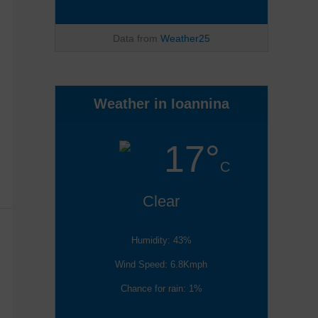
Data from
Weather25
Weather in Ioannina
17°
C
Clear
Humidity: 43%
Wind Speed: 6.8Kmph
Chance for rain: 1%