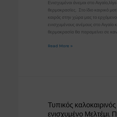
Ενισχυμένοι άνεμοι στο Αιγαίο,λίγ
θερμοκρασίες. Στο ίδιο καιρικό μο
καιρός στην χώρα μας το ερχόμεν
ενισχυμένους ανέμους στο Αιγαίο 
θερμοκρασία θα παραμείνει σε καν
Επιστροφή
Read More »
αδειούχων,
πρόγνωση
καιρού
Ελλάδος
Σάββατο-
Κυριακή
24-
Τυπικός καλοκαιρινός 
25/8/19.
ενισχυμένο Μελτέμι. 