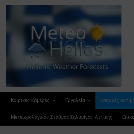
Μετάβαση
στο
περιεχόμενο
Καιρικές Κάμερες
Εργαλεία
Καιρικές εκτιμ
Μετεωρολογικός Σταθμός Σαλαμίνας-Αττικής
Επικ