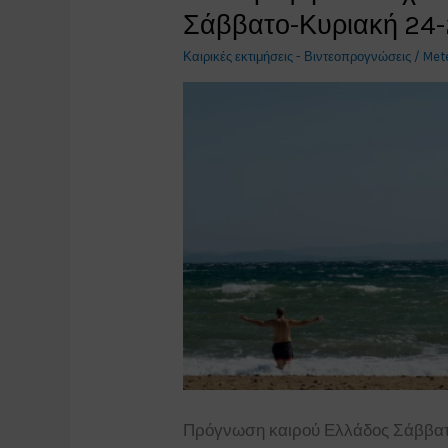
27/8/19
Σάββατο-Κυριακή 24-
έως
Καιρικές εκτιμήσεις - Βιντεοπρογνώσεις
/
Met
Παρασκευή
30/8/19.
Πρόγνωση καιρού Ελλάδος Σάββατο