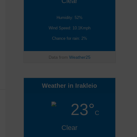
Clear
Humidity: 52%
Wind Speed: 10.1Kmph
Chance for rain: 2%
Data from
Weather25
Weather in Irakleio
23°
C
Clear