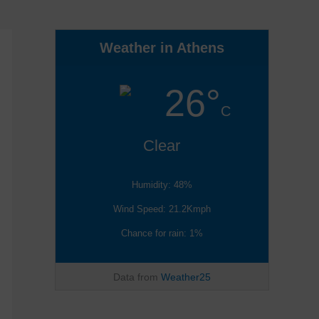
Weather in Athens
26°
C
Clear
Humidity: 48%
Wind Speed: 21.2Kmph
Chance for rain: 1%
Data from
Weather25