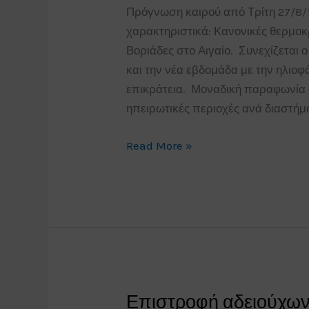
Πρόγνωση καιρού από Τρίτη 27/8/
χαρακτηριστικά: Κανονικές θερμοκ
Βοριάδες στο Αιγαίο. Συνεχίζεται 
και την νέα εβδομάδα με την ηλιοφ
επικράτεια. Μοναδική παραφωνία ο
ηπειρωτικές περιοχές ανά διαστήμ
Τυπικός
Read More »
καλοκαιρινός
καιρός
την
νέα
εβδομάδα.Πρόγνωση
καιρού
από
Επιστροφή αδειούχων
Τρίτη