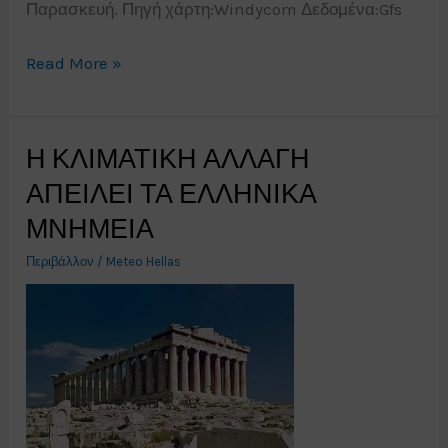
Παρασκευή. Πηγή χάρτη:Windycom Δεδομένα:Gfs
Βιντεοπρόγνωση
Read More »
εντάσεως
ανέμων
για
Η ΚΛΙΜΑΤΙΚΗ ΑΛΛΑΓΗ
Πέμπτη-
ΑΠΕΙΛΕΙ ΤΑ ΕΛΛΗΝΙΚΑ
Παρασκευή
ΜΝΗΜΕΙΑ
27-
28/6/19
Περιβάλλον
/
Meteo Hellas