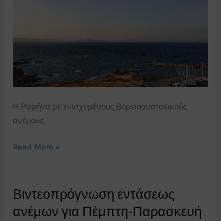
Η Ραφήνα με ενισχυμένους Βορειοανατολικούς
ανέμους.
Ραφήνα
Read More »
26/6/19
Βιντεοπρόγνωση εντάσεως
ανέμων για Πέμπτη-Παρασκευή