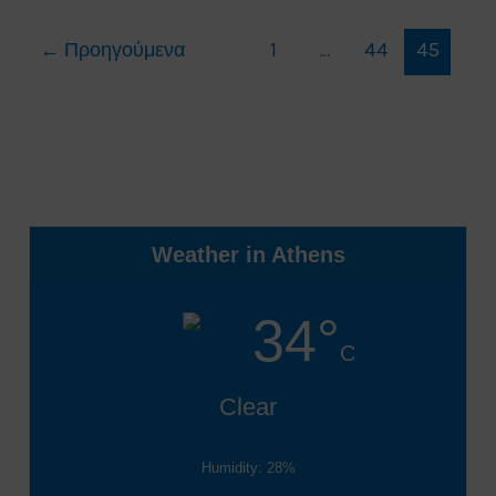
πυρκαγιάς
←
Προηγούμενα
1
…
44
45
Τρίτη
25/6/19
Weather in Athens
34°
C
Clear
Humidity: 28%