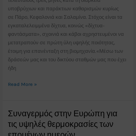
υποβρύχιων και παράκτιων καθαρισμών κυρίως
σε Πάρο, Κεφαλονιά και Σαλαμίνα. Στόχος είναι τα
εγκαταλελειμμένα δίχτυα, κοινώς «δίχτυα-
φαντάσματα», σχοινιά και κάβοι αχρηστευμένοι να
μετατραπούν σε πρώτη ύλη υψηλής ποιότητας,
έτοιμη για επανένταξη στη βιομηχανία.«Μέσω των
δράσεών μας και του δικτύου σταθμών μας που έχει
ήδη
ΨΑΡΕΨΑΝ
Read More »
1,5
ΤΟΝΟ
ΔΙΧΤΥΑ-
Συναγερμός στην Ευρώπη για
ΦΑΝΤΑΣΜΑΤΑ
τις υψηλές θερμοκρασίες των
ΑΠΟ
επομένων ημερών
ΤΟΝ