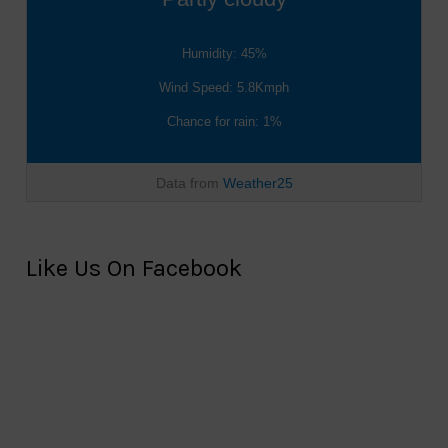
Humidity: 45%
Wind Speed: 5.8Kmph
Chance for rain: 1%
Data from
Weather25
Like Us On Facebook