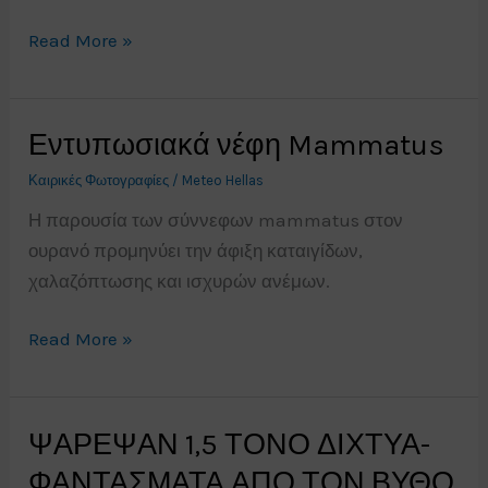
Ισχυρή
Read More »
καταιγίδα
Θεσσαλονίκη
25/6/19
Εντυπωσιακά νέφη Mammatus
Καιρικές Φωτογραφίες
/
Meteo Hellas
Η παρουσία των σύννεφων mammatus στον
ουρανό προμηνύει την άφιξη καταιγίδων,
χαλαζόπτωσης και ισχυρών ανέμων.
Εντυπωσιακά
Read More »
νέφη
Mammatus
ΨΑΡΕΨΑΝ 1,5 ΤΟΝΟ ΔΙΧΤΥΑ-
ΦΑΝΤΑΣΜΑΤΑ ΑΠΟ ΤΟΝ ΒΥΘΟ