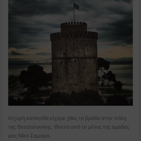
Ισχυρή καταιγίδα είχαμε χθες το βράδυ στην πόλη
της Θεσσαλονίκης. Βίντεο από το μέλος της ομάδας
μας Νίκο Σαμαρά.