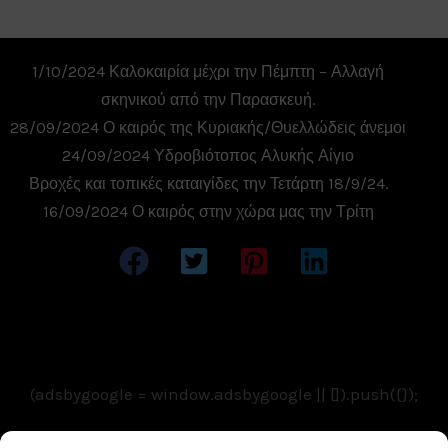
1/10/2024 Καλοκαιρία μέχρι την Πέμπτη – Αλλαγή
σκηνικού από την Παρασκευή.
28/09/2024 Ο καιρός της Κυριακής/Θυελλώδεις άνεμοι
24/09/2024 Υδροβιότοπος Αλυκής Αίγιο
Βροχές και τοπικές καταιγίδες την Τετάρτη 18/9/24.
16/09/2024 Ο καιρός στην χώρα μας την Τρίτη
(adsbygoogle = window.adsbygoogle || []).push({});