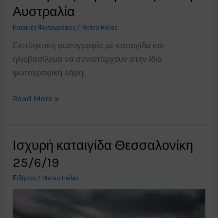
ΤΑ
Αυστραλία
ΕΛΛΗΝΙΚΑ
Καιρικές Φωτογραφίες
/
Meteo Hellas
ΜΝΗΜΕΙΑ
Εκπληκτική φωτογραφία με καταιγίδα και
ηλιοβασίλεμα να συνυπάρχουν στην ίδια
φωτογραφική λήψη.
Καταιγίδα
Read More »
με
ηλιοβασίλεμα
στην
Ισχυρή καταιγίδα Θεσσαλονίκη
Αυστραλία
25/6/19
Ειδήσεις
/
Meteo Hellas