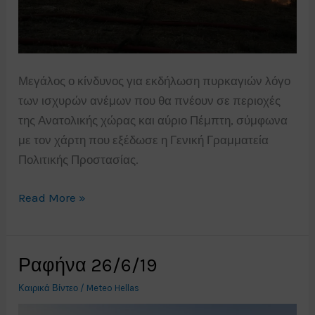
Μεγάλος ο κίνδυνος για εκδήλωση πυρκαγιών λόγο
των ισχυρών ανέμων που θα πνέουν σε περιοχές
της Ανατολικής χώρας και αύριο Πέμπτη, σύμφωνα
με τον χάρτη που εξέδωσε η Γενική Γραμματεία
Πολιτικής Προστασίας.
Χάρτης
Read More »
προειδοποίησης
κινδύνου
πυρκαγιάς
Ραφήνα 26/6/19
Πέμπτη
Καιρικά Βίντεο
/
Meteo Hellas
27/6/19