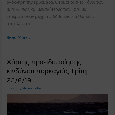
ολόκληρη την εβδομάδα. Θερμοκρασίες «άνω των
35°C», ίσως και μεγαλύτερες των 40°C θα
επικρατήσουν μέχρι τις 30 Ιουνίου, αλλά «δεν
αποκλείεται
Συναγερμός
Read More »
στην
Ευρώπη
για
Χάρτης προειδοποίησης
τις
κινδύνου πυρκαγιάς Τρίτη
υψηλές
25/6/19
θερμοκρασίες
των
Ειδήσεις
/
Meteo Hellas
επομένων
ημερών