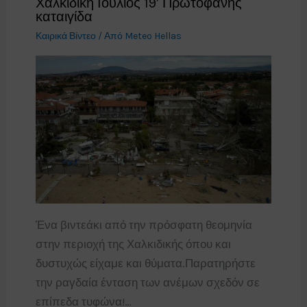
Χαλκιδική Ιούλιος 19′ Πρωτοφανής
καταιγίδα
Καιρικά Βίντεο
/ Από
Meteo Hellas
Ένα βιντεάκι από την πρόσφατη θεομηνία
στην περιοχή της Χαλκιδικής όπου και
δυστυχώς είχαμε και θύματα.Παρατηρήστε
την ραγδαία ένταση των ανέμων σχεδόν σε
επίπεδα τυφώνα!…