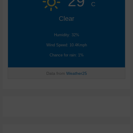
29°
C
Clear
Humidity: 32%
Wind Speed: 10.4Kmph
Chance for rain: 1%
Data from
Weather25