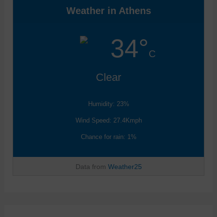
Weather in Athens
34°
C
Clear
Humidity: 23%
Wind Speed: 27.4Kmph
Chance for rain: 1%
Data from
Weather25