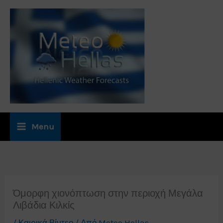
Μετάβαση
στο
περιεχόμενο
Menu
Όμορφη χιονόπτωση στην περιοχή Μεγάλα
Λιβάδια Κιλκίς
/
Καιρικά Βίντεο
/ Από
Meteo Hellas