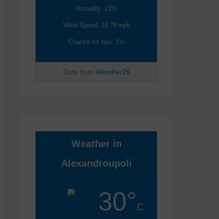
Humidity: 23%
Wind Speed: 18.7Kmph
Chance for rain: 1%
Data from
Weather25
Weather in
Alexandroupoli
30°
C