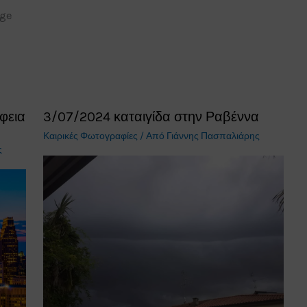
age
φεια
3/07/2024 καταιγίδα στην Ραβέννα
Καιρικές Φωτογραφίες
/ Από
Γιάννης Πασπαλιάρης
ς