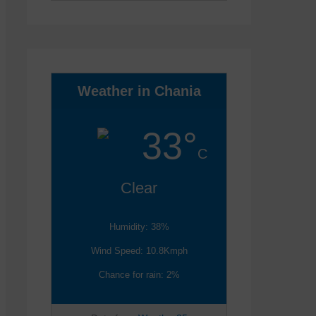
Weather in Chania
33°
C
Clear
Humidity: 38%
Wind Speed: 10.8Kmph
Chance for rain: 2%