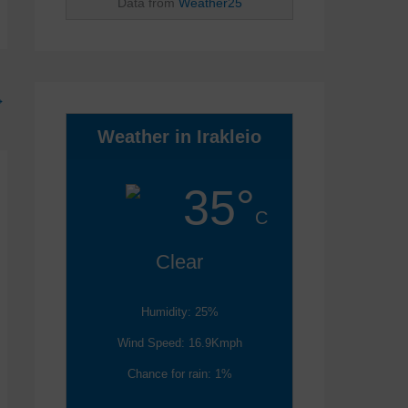
Data from
Weather25
→
Weather in Irakleio
35°
C
Clear
Humidity: 25%
Wind Speed: 16.9Kmph
Chance for rain: 1%