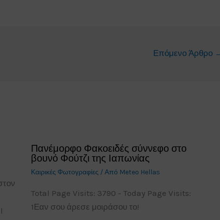
Επόμενο Άρθρο
Πανέμορφο Φακοειδές σύννεφο στο
βουνό Φούτζι της Ιαπωνίας
Καιρικές Φωτογραφίες
/ Από
Meteo Hellas
στον
Total Page Visits: 3790 - Today Page Visits:
1Εαν σου άρεσε μοιράσου το!
l