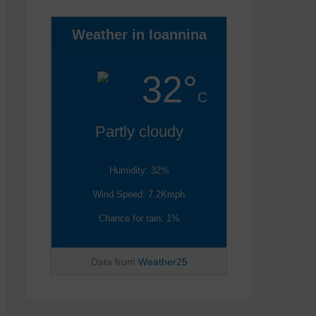
Weather in Ioannina
32°
C
Partly cloudy
Humidity: 32%
Wind Speed: 7.2Kmph
Chance for rain: 1%
Data from
Weather25