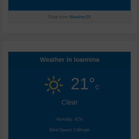
Data from
Weather25
Weather in Ioannina
Κ
ά
21°
ν
τ
C
ε
κ
Clear
λ
ι
Humidity: 41%
κ
σ
Wind Speed: 3.6Kmph
τ