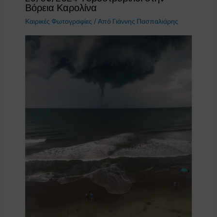
Βόρεια Καρολίνα
Καιρικές Φωτογραφίες
/ Από
Γιάννης Πασπαλιάρης