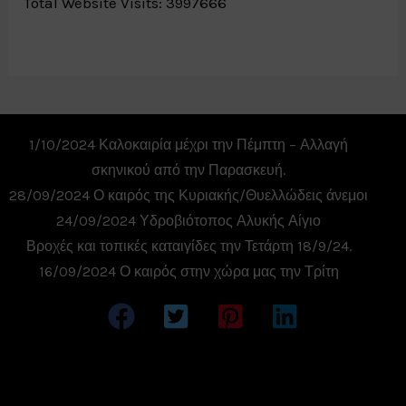
Total Website Visits: 3997666
c
e
b
o
o
k
.
1/10/2024 Καλοκαιρία μέχρι την Πέμπτη – Αλλαγή
σκηνικού από την Παρασκευή.
Σ
28/09/2024 Ο καιρός της Κυριακής/Θυελλώδεις άνεμοι
υ
μ
24/09/2024 Υδροβιότοπος Αλυκής Αίγιο
φ
Βροχές και τοπικές καταιγίδες την Τετάρτη 18/9/24.
ω
ν
16/09/2024 Ο καιρός στην χώρα μας την Τρίτη
ώ