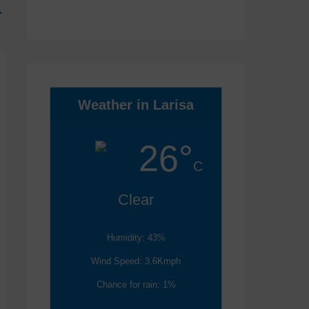
→
Weather in Larisa
26°
C
Clear
Humidity: 43%
Wind Speed: 3.6Kmph
Chance for rain: 1%