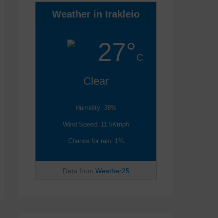
Weather in Irakleio
27°
C
Clear
Humidity: 38%
Wind Speed: 11.5Kmph
Chance for rain: 1%
Data from
Weather25