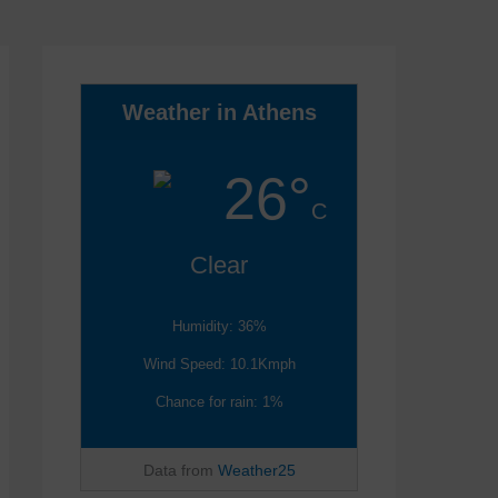
Weather in Athens
26°
C
Clear
Humidity: 36%
Wind Speed: 10.1Kmph
Chance for rain: 1%
Data from
Weather25