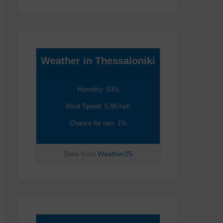
Weather in Thessaloniki
Humidity: 53%
Wind Speed: 5.8Kmph
Chance for rain: 1%
Data from
Weather25