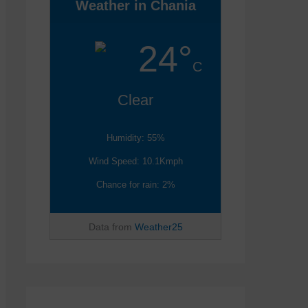
Weather in Chania
24°
C
Clear
Humidity: 55%
Wind Speed: 10.1Kmph
Chance for rain: 2%
Data from
Weather25