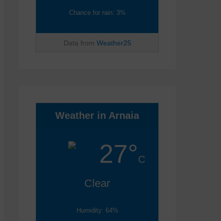
Chance for rain: 3%
Data from
Weather25
Weather in Arnaia
27°
C
Clear
Humidity: 64%