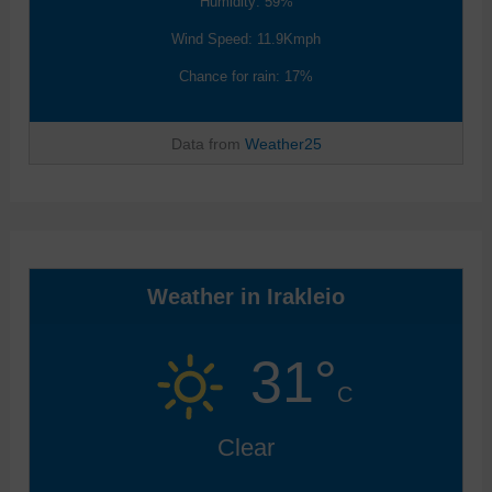
Humidity: 59%
Wind Speed: 11.9Kmph
Chance for rain: 17%
Data from
Weather25
Weather in Irakleio
31°
C
Clear