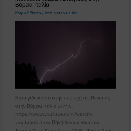
Βόρεια Ιταλία
Καιρικά Βίντεο
/ Από
Meteo Hellas
Καταιγίδα κοντά στην περιοχή της Βενετίας
στην Βόρεια Ιταλία 8/7/19.
https://www.youtube.com/watch?
v=ejtd5dNJhuw Πηγή:Severe Weather
Europe Total Page Visits: 2649 - Today Page