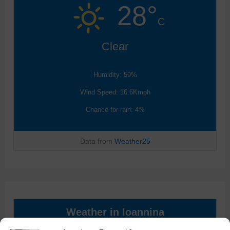
28°
C
Clear
Humidity: 59%
Wind Speed: 16.6Kmph
Chance for rain: 4%
Data from
Weather25
Weather in Ioannina