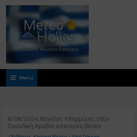
Μετάβαση
στο
περιεχόμενο
Menu
6/08/2024 Μεγάλες πλημμύρες στην
Σαουδική Αραβία απίστευτο βίντεο
/
Ειδήσεις
,
Καιρικά Βίντεο
/ Από
Γιάννης