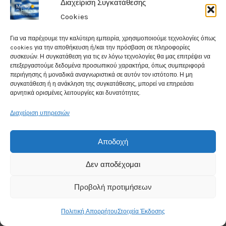
Διαχείριση Συγκατάθεσης
33°
Cookies
C
Για να παρέχουμε την καλύτερη εμπειρία, χρησιμοποιούμε τεχνολογίες όπως
cookies για την αποθήκευση ή/και την πρόσβαση σε πληροφορίες
Clear
συσκευών. Η συγκατάθεση για τις εν λόγω τεχνολογίες θα μας επιτρέψει να
επεξεργαστούμε δεδομένα προσωπικού χαρακτήρα, όπως συμπεριφορά
περιήγησης ή μοναδικά αναγνωριστικά σε αυτόν τον ιστότοπο. Η μη
Humidity: 27%
συγκατάθεση ή η ανάκληση της συγκατάθεσης, μπορεί να επηρεάσει
αρνητικά ορισμένες λειτουργίες και δυνατότητες.
Wind Speed: 7.2Kmph
Διαχείριση υπηρεσιών
Chance for rain: 2%
Αποδοχή
Data from
Weather25
Δεν αποδέχομαι
Προβολή προτιμήσεων
Like Us On Facebook
Πολιτική Απορρήτου
Στοιχεία Έκδοσης