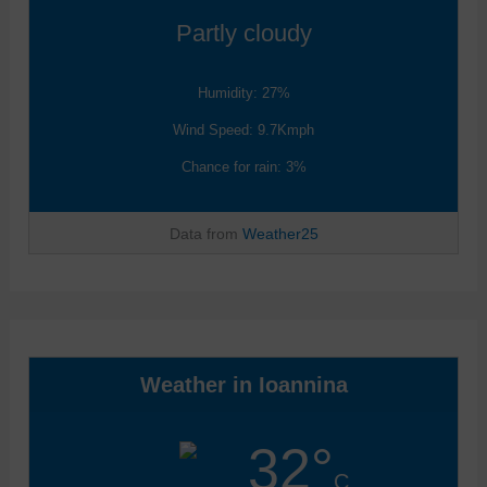
Partly cloudy
Humidity: 27%
Wind Speed: 9.7Kmph
Chance for rain: 3%
Data from
Weather25
Weather in Ioannina
32°
C