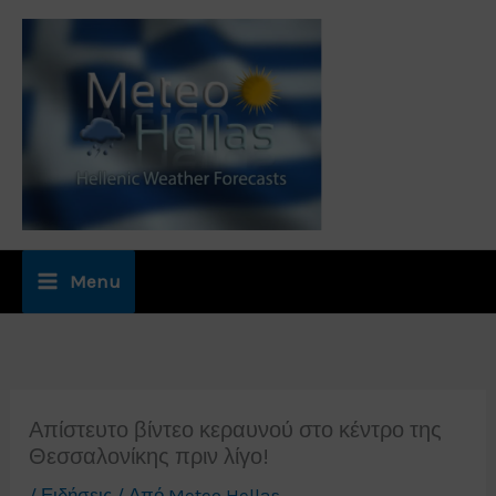
Μετάβαση
στο
περιεχόμενο
Menu
Απίστευτο βίντεο κεραυνού στο κέντρο της
Θεσσαλονίκης πριν λίγο!
/
Ειδήσεις
/ Από
Meteo Hellas