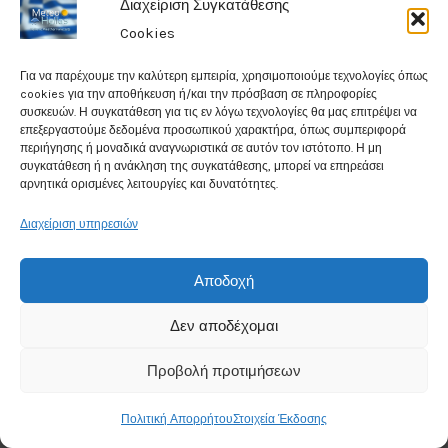
Διαχείριση Συγκατάθεσης
Weather in Ioannina
Κ
Cookies
ά
17°
ν
Για να παρέχουμε την καλύτερη εμπειρία, χρησιμοποιούμε τεχνολογίες όπως
τ
cookies για την αποθήκευση ή/και την πρόσβαση σε πληροφορίες
C
συσκευών. Η συγκατάθεση για τις εν λόγω τεχνολογίες θα μας επιτρέψει να
ε
επεξεργαστούμε δεδομένα προσωπικού χαρακτήρα, όπως συμπεριφορά
κ
Clear
περιήγησης ή μοναδικά αναγνωριστικά σε αυτόν τον ιστότοπο. Η μη
λ
συγκατάθεση ή η ανάκληση της συγκατάθεσης, μπορεί να επηρεάσει
ι
αρνητικά ορισμένες λειτουργίες και δυνατότητες.
Humidity: 47%
κ
Διαχείριση υπηρεσιών
σ
Wind Speed: 6.5Kmph
τ
Chance for rain: 1%
ο
Αποδοχή
κ
ο
Δεν αποδέχομαι
Data from
Weather25
υ
μ
Προβολή προτιμήσεων
π
ί
Πολιτική Απορρήτου
Στοιχεία Έκδοσης
'