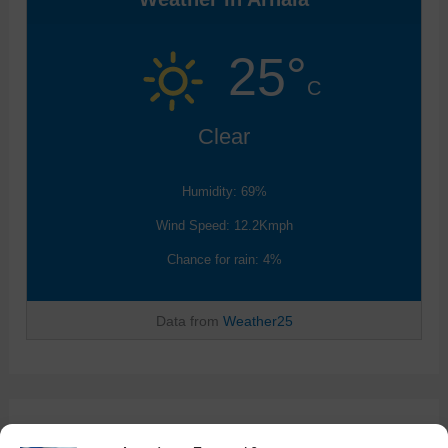
25°
C
Clear
Humidity: 69%
Wind Speed: 12.2Kmph
Chance for rain: 4%
Data from
Weather25