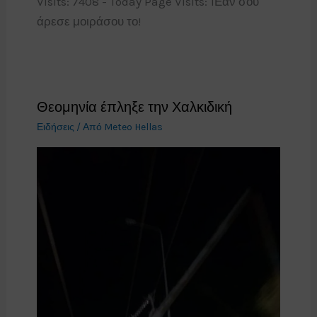
Visits: 7408 - Today Page Visits: 1Εαν σου
άρεσε μοιράσου το!
Θεομηνία έπληξε την Χαλκιδική
Ειδήσεις
/ Από
Meteo Hellas