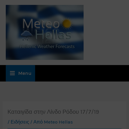
Μετάβαση
στο
περιεχόμενο
Menu
Καταιγίδα στην Λίνδο Ρόδου 17/7/19
/
Ειδήσεις
/ Από
Meteo Hellas