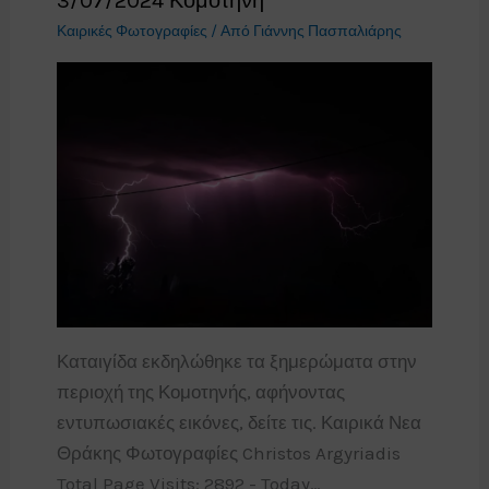
3/07/2024 Κομοτηνή
Καιρικές Φωτογραφίες
/ Από
Γιάννης Πασπαλιάρης
Καταιγίδα εκδηλώθηκε τα ξημερώματα στην
περιοχή της Κομοτηνής, αφήνοντας
εντυπωσιακές εικόνες, δείτε τις. Καιρικά Νεα
Θράκης Φωτογραφίες Christos Argyriadis
Total Page Visits: 2892 - Today…