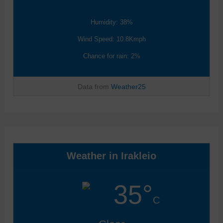
Humidity: 38%
Wind Speed: 10.8Kmph
Chance for rain: 2%
Data from
Weather25
Weather in Irakleio
35°
C