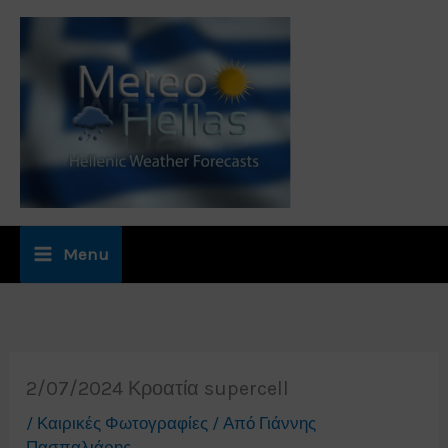
Μετάβαση
στο
περιεχόμενο
Menu
2/07/2024 Κροατία supercell
/
Καιρικές Φωτογραφίες
/ Από
Γιάννης
Πασπαλιάρης