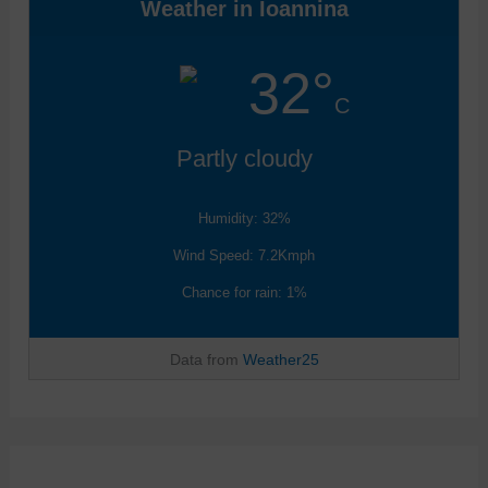
Weather in Ioannina
32°
C
Partly cloudy
Humidity: 32%
Wind Speed: 7.2Kmph
Chance for rain: 1%
Data from
Weather25