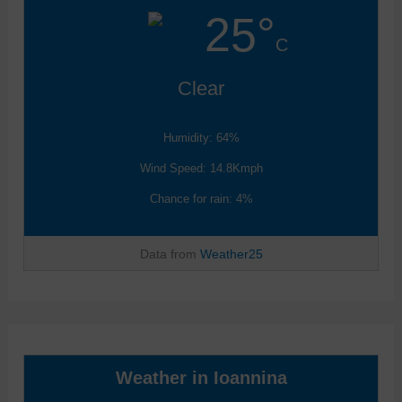
25°
C
Clear
Humidity: 64%
Wind Speed: 14.8Kmph
Chance for rain: 4%
Data from
Weather25
Weather in Ioannina