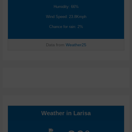
Humidity: 66%
Wind Speed: 23.8Kmph
Chance for rain: 2%
Data from
Weather25
Weather in Larisa