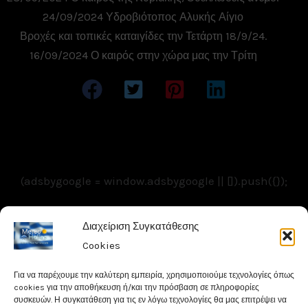
24/09/2024 Υδροβιότοπος Αλυκής Αίγιο
Βροχές και τοπικές καταιγίδες την Τετάρτη 18/9/24.
16/09/2024 Ο καιρός στην χώρα μας την Τρίτη
(adsbygoogle = window.adsbygoogle || []).push({});
Διαχείριση Συγκατάθεσης
Copyright © 2026 Meteohellas - Weathercams.gr
Cookies
| Powered by MeteoHellas - Weathercams
Για να παρέχουμε την καλύτερη εμπειρία, χρησιμοποιούμε τεχνολογίες όπως
cookies για την αποθήκευση ή/και την πρόσβαση σε πληροφορίες
συσκευών. Η συγκατάθεση για τις εν λόγω τεχνολογίες θα μας επιτρέψει να