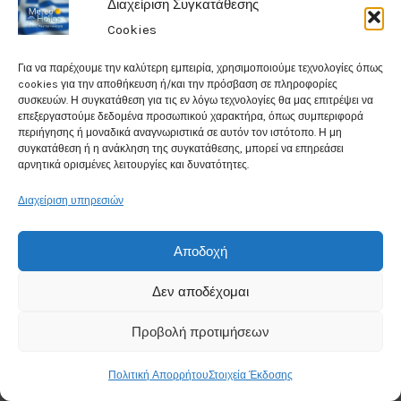
Διαχείριση Συγκατάθεσης
Cookies
Για να παρέχουμε την καλύτερη εμπειρία, χρησιμοποιούμε τεχνολογίες όπως
Weather in Alexandroupoli
cookies για την αποθήκευση ή/και την πρόσβαση σε πληροφορίες
συσκευών. Η συγκατάθεση για τις εν λόγω τεχνολογίες θα μας επιτρέψει να
επεξεργαστούμε δεδομένα προσωπικού χαρακτήρα, όπως συμπεριφορά
30°
περιήγησης ή μοναδικά αναγνωριστικά σε αυτόν τον ιστότοπο. Η μη
συγκατάθεση ή η ανάκληση της συγκατάθεσης, μπορεί να επηρεάσει
C
αρνητικά ορισμένες λειτουργίες και δυνατότητες.
Clear
Διαχείριση υπηρεσιών
Humidity: 47%
Αποδοχή
Wind Speed: 12.2Kmph
Δεν αποδέχομαι
Chance for rain: 3%
Προβολή προτιμήσεων
Data from
Weather25
Πολιτική Απορρήτου
Στοιχεία Έκδοσης