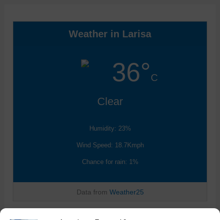
Weather in Larisa
36°
C
Clear
Humidity: 23%
Wind Speed: 18.7Kmph
Chance for rain: 1%
Data from
Weather25