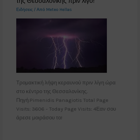
της Θεσσαλονίκης πριν λίγο!
Ειδήσεις
/ Από
Meteo Hellas
Τρομακτική λήψη κεραυνού πριν λίγη ώρα
στο κέντρο της Θεσσαλονίκης.
Πηγή:Pimenidis Panagiotis Total Page
Visits: 3606 - Today Page Visits: 4Εαν σου
άρεσε μοιράσου το!