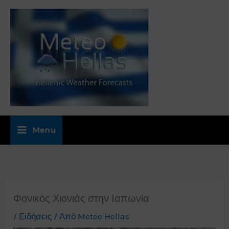
Μετάβαση
στο
περιεχόμενο
Menu
Φονικός Χιονιάς στην Ιαπωνία
/
Ειδήσεις
/ Από
Meteo Hellas