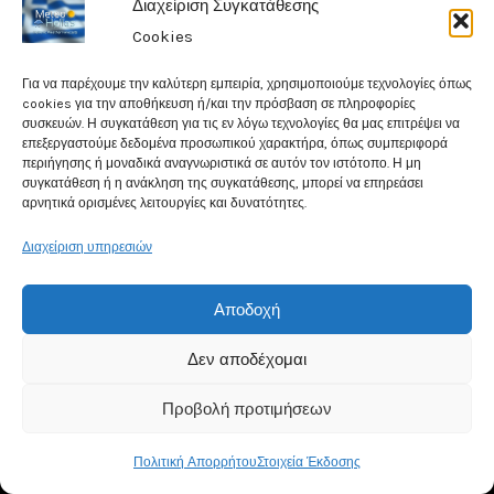
Διαχείριση Συγκατάθεσης
Total Website Visits: 3994875
Cookies
Για να παρέχουμε την καλύτερη εμπειρία, χρησιμοποιούμε τεχνολογίες όπως
cookies για την αποθήκευση ή/και την πρόσβαση σε πληροφορίες
συσκευών. Η συγκατάθεση για τις εν λόγω τεχνολογίες θα μας επιτρέψει να
επεξεργαστούμε δεδομένα προσωπικού χαρακτήρα, όπως συμπεριφορά
περιήγησης ή μοναδικά αναγνωριστικά σε αυτόν τον ιστότοπο. Η μη
συγκατάθεση ή η ανάκληση της συγκατάθεσης, μπορεί να επηρεάσει
1/10/2024 Καλοκαιρία μέχρι την Πέμπτη – Αλλαγή
αρνητικά ορισμένες λειτουργίες και δυνατότητες.
σκηνικού από την Παρασκευή.
Διαχείριση υπηρεσιών
28/09/2024 Ο καιρός της Κυριακής/Θυελλώδεις άνεμοι
24/09/2024 Υδροβιότοπος Αλυκής Αίγιο
Αποδοχή
Βροχές και τοπικές καταιγίδες την Τετάρτη 18/9/24.
16/09/2024 Ο καιρός στην χώρα μας την Τρίτη
Δεν αποδέχομαι
Προβολή προτιμήσεων
Πολιτική Απορρήτου
Στοιχεία Έκδοσης