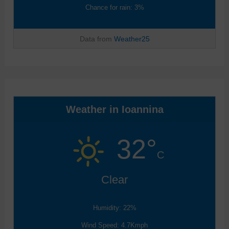
Chance for rain: 3%
Data from
Weather25
Weather in Ioannina
32°
C
Clear
Humidity: 22%
Wind Speed: 4.7Kmph