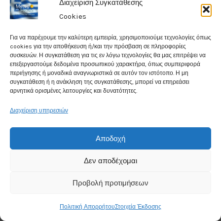
Διαχείριση Συγκατάθεσης
Cookies
Για να παρέχουμε την καλύτερη εμπειρία, χρησιμοποιούμε τεχνολογίες όπως
cookies για την αποθήκευση ή/και την πρόσβαση σε πληροφορίες
συσκευών. Η συγκατάθεση για τις εν λόγω τεχνολογίες θα μας επιτρέψει να
Weather in Irakleio
επεξεργαστούμε δεδομένα προσωπικού χαρακτήρα, όπως συμπεριφορά
περιήγησης ή μοναδικά αναγνωριστικά σε αυτόν τον ιστότοπο. Η μη
συγκατάθεση ή η ανάκληση της συγκατάθεσης, μπορεί να επηρεάσει
αρνητικά ορισμένες λειτουργίες και δυνατότητες.
25°
C
Διαχείριση υπηρεσιών
Clear
Αποδοχή
Humidity: 42%
Δεν αποδέχομαι
Wind Speed: 9.4Kmph
Προβολή προτιμήσεων
Chance for rain: 1%
Πολιτική Απορρήτου
Στοιχεία Έκδοσης