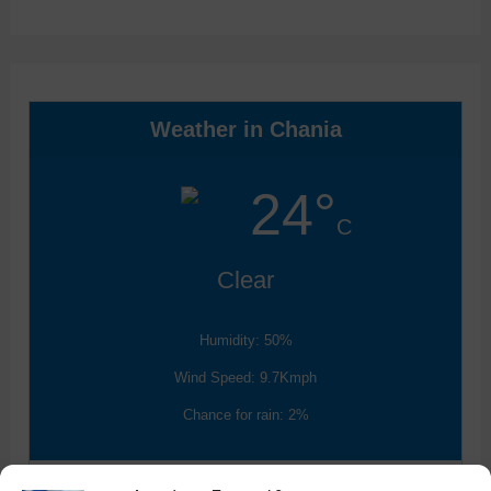
Weather in Chania
24°
C
Clear
Humidity: 50%
Wind Speed: 9.7Kmph
Chance for rain: 2%
Data from
Weather25