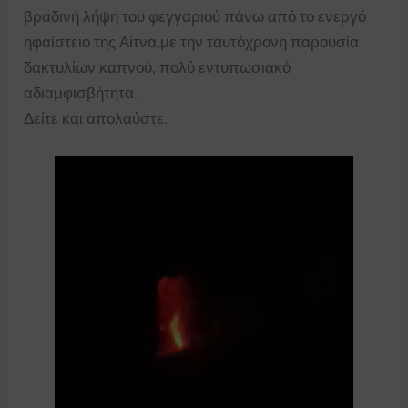
βραδινή λήψη του φεγγαριού πάνω από το ενεργό
ηφαίστειο της Αίτνα,με την ταυτόχρονη παρουσία
δακτυλίων καπνού, πολύ εντυπωσιακό
αδιαμφισβήτητα.
Δείτε και απολαύστε.