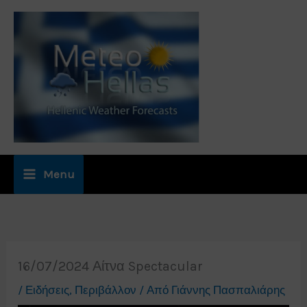
Μετάβαση
στο
περιεχόμενο
Menu
16/07/2024 Αίτνα Spectacular
/
Ειδήσεις
,
Περιβάλλον
/ Από
Γιάννης Πασπαλιάρης