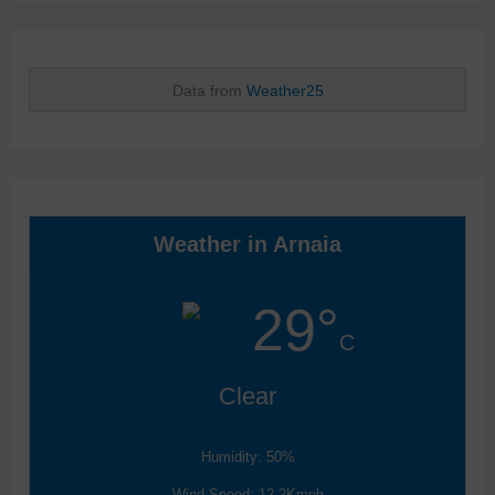
Data from
Weather25
Weather in Arnaia
29°
C
Clear
Humidity: 50%
Wind Speed: 12.2Kmph