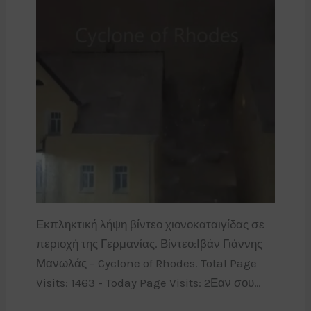
Εκπληκτική λήψη βίντεο χιονοκαταιγίδας σε
περιοχή της Γερμανίας. Βίντεο:Ιβάν Γιάννης
Μανωλάς – Cyclone of Rhodes. Total Page
Visits: 1463 - Today Page Visits: 2Εαν σου…