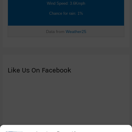
Wind Speed: 3.6Kmph
Chance for rain: 1%
Data from
Weather25
Like Us On Facebook