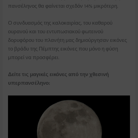
πανσέληνος θα φαίνεται σχεδόν 14% μικρότερη.
Ο συνδυασμός της καλοκαιρίας, του καθαρού
ουρανού και του εντυπωσιακού φωτεινού
δορυφόρου του πλανήτη μας δημιούργησαν εικόνες
το βράδυ της Πέμπτης εικόνες που μόνο η φύση
μπορεί να προσφέρει.
Δείτε τις μαγικές εικόνες από την χθεσινή
υπερπανσέληνο: