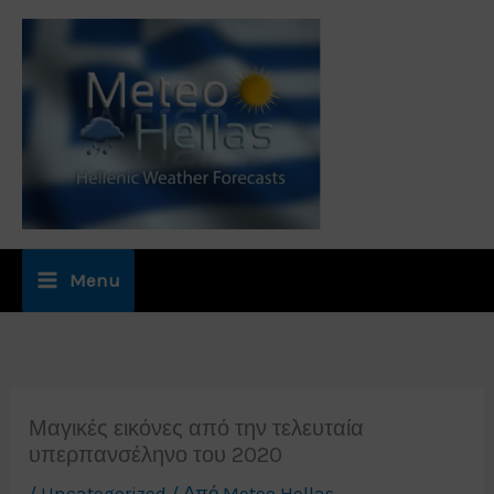
Μετάβαση
στο
περιεχόμενο
Menu
Μαγικές εικόνες από την τελευταία
υπερπανσέληνο του 2020
/
Uncategorized
/ Από
Meteo Hellas