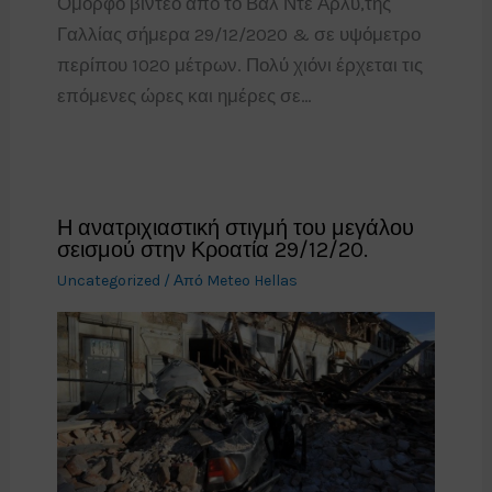
Όμορφο βίντεο από το Βάλ Ντε Αρλύ,της
Γαλλίας σήμερα 29/12/2020 & σε υψόμετρο
περίπου 1020 μέτρων. Πολύ χιόνι έρχεται τις
επόμενες ώρες και ημέρες σε…
Η ανατριχιαστική στιγμή του μεγάλου
σεισμού στην Κροατία 29/12/20.
Uncategorized
/ Από
Meteo Hellas