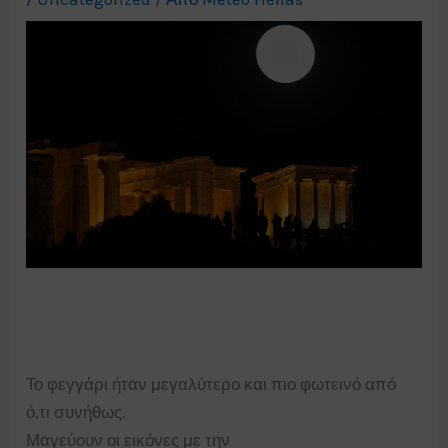
Το φεγγάρι ήταν μεγαλύτερο και πιο φωτεινό από
ό,τι συνήθως.
Μαγεύουν οι εικόνες με την