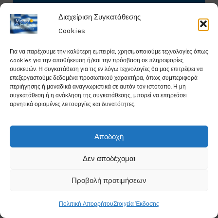
Humidity: 35%
Διαχείριση Συγκατάθεσης
Wind Speed: 3.6Kmph
Cookies
Chance for rain: 1%
Για να παρέχουμε την καλύτερη εμπειρία, χρησιμοποιούμε τεχνολογίες όπως
cookies για την αποθήκευση ή/και την πρόσβαση σε πληροφορίες
συσκευών. Η συγκατάθεση για τις εν λόγω τεχνολογίες θα μας επιτρέψει να
Data from
Weather25
επεξεργαστούμε δεδομένα προσωπικού χαρακτήρα, όπως συμπεριφορά
περιήγησης ή μοναδικά αναγνωριστικά σε αυτόν τον ιστότοπο. Η μη
συγκατάθεση ή η ανάκληση της συγκατάθεσης, μπορεί να επηρεάσει
αρνητικά ορισμένες λειτουργίες και δυνατότητες.
Αποδοχή
Weather in Chania
Δεν αποδέχομαι
25°
Προβολή προτιμήσεων
C
Πολιτική Απορρήτου
Στοιχεία Έκδοσης
Clear