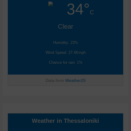
34°
C
Clear
Humidity: 23%
Wind Speed: 27.4Kmph
Chance for rain: 1%
Data from
Weather25
Weather in Thessaloniki