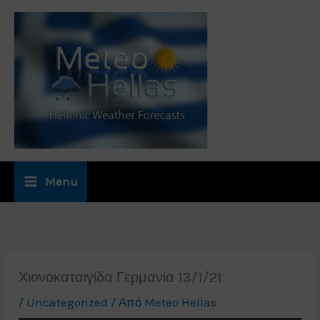
Μετάβαση
στο
περιεχόμενο
Menu
Χιονοκαταιγίδα Γερμανία 13/1/21.
/
Uncategorized
/ Από
Meteo Hellas