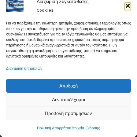
Διαχείριση Συγκατάθεσης
Cookies
Data from
Weather25
Για να παρέχουμε την καλύτερη εμπειρία, χρησιμοποιούμε τεχνολογίες όπως
cookies για την αποθήκευση ή/και την πρόσβαση σε πληροφορίες
συσκευών. Η συγκατάθεση για τις εν λόγω τεχνολογίες θα μας επιτρέψει να
επεξεργαστούμε δεδομένα προσωπικού χαρακτήρα, όπως συμπεριφορά
περιήγησης ή μοναδικά αναγνωριστικά σε αυτόν τον ιστότοπο. Η μη
συγκατάθεση ή η ανάκληση της συγκατάθεσης, μπορεί να επηρεάσει
αρνητικά ορισμένες λειτουργίες και δυνατότητες.
Weather in Ioannina
Διαχείριση υπηρεσιών
22°
Αποδοχή
C
Δεν αποδέχομαι
Clear
Προβολή προτιμήσεων
Humidity: 37%
Πολιτική Απορρήτου
Στοιχεία Έκδοσης
Wind Speed: 5Kmph