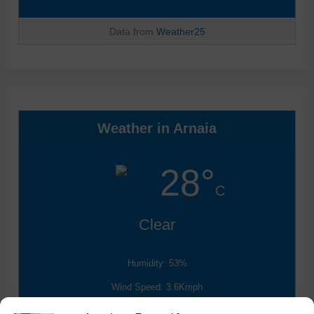
Data from
Weather25
Weather in Arnaia
28°
C
Clear
Humidity: 53%
Wind Speed: 3.6Kmph
Chance for rain: 3%