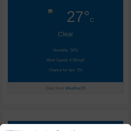
27°
C
Clear
Humidity: 56%
Wind Speed: 4.3Kmph
Chance for rain: 3%
Data from
Weather25
Weather in Ioannina