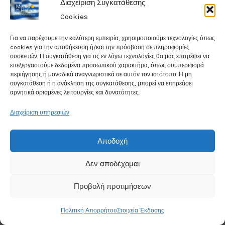
Διαχείριση Συγκατάθεσης
Cookies
35°
Για να παρέχουμε την καλύτερη εμπειρία, χρησιμοποιούμε τεχνολογίες όπως
C
cookies για την αποθήκευση ή/και την πρόσβαση σε πληροφορίες
συσκευών. Η συγκατάθεση για τις εν λόγω τεχνολογίες θα μας επιτρέψει να
Clear
επεξεργαστούμε δεδομένα προσωπικού χαρακτήρα, όπως συμπεριφορά
περιήγησης ή μοναδικά αναγνωριστικά σε αυτόν τον ιστότοπο. Η μη
συγκατάθεση ή η ανάκληση της συγκατάθεσης, μπορεί να επηρεάσει
Humidity: 17%
αρνητικά ορισμένες λειτουργίες και δυνατότητες.
Wind Speed: 3.6Kmph
Διαχείριση υπηρεσιών
Chance for rain: 1%
Αποδοχή
Data from
Weather25
Δεν αποδέχομαι
Προβολή προτιμήσεων
Πολιτική Απορρήτου
Στοιχεία Έκδοσης
Like Us On Facebook