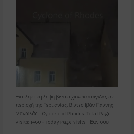
Εκπληκτική λήψη βίντεο χιονοκαταιγίδας σε
περιοχή της Γερμανίας. Βίντεο:Ιβάν Γιάννης
Μανωλάς – Cyclone of Rhodes. Total Page
Visits: 1460 - Today Page Visits: 1Εαν σου…