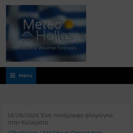
Μετάβαση
στο
περιεχόμενο
Menu
14/08/2024 Ένα πανέμορφο φλαμίνγκο
στην Καλαμάτα
/
Περιβάλλον
/ Από
Γιάννης Πασπαλιάρης