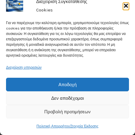
Διαχείριση Συγκατάθεσης
σ
Wind Speed: 5Kmph
Cookies
τ
Chance for rain: 1%
ο
Για να παρέχουμε την καλύτερη εμπειρία, χρησιμοποιούμε τεχνολογίες όπως
κ
cookies για την αποθήκευση ή/και την πρόσβαση σε πληροφορίες
συσκευών. Η συγκατάθεση για τις εν λόγω τεχνολογίες θα μας επιτρέψει να
ο
Data from
Weather25
επεξεργαστούμε δεδομένα προσωπικού χαρακτήρα, όπως συμπεριφορά
υ
περιήγησης ή μοναδικά αναγνωριστικά σε αυτόν τον ιστότοπο. Η μη
μ
συγκατάθεση ή η ανάκληση της συγκατάθεσης, μπορεί να επηρεάσει
π
αρνητικά ορισμένες λειτουργίες και δυνατότητες.
ί
Διαχείριση υπηρεσιών
'
Like Us On Facebook
Σ
υ
Αποδοχή
μ
φ
Δεν αποδέχομαι
ω
ν
Προβολή προτιμήσεων
ώ
'
Πολιτική Απορρήτου
Στοιχεία Έκδοσης
γ