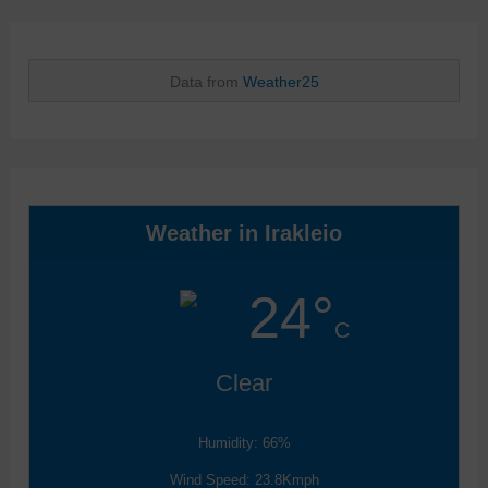
Data from
Weather25
Weather in Irakleio
24°
C
Clear
Humidity: 66%
Wind Speed: 23.8Kmph