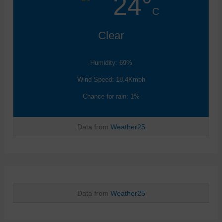
24°
C
Clear
Humidity: 69%
Wind Speed: 18.4Kmph
Chance for rain: 1%
Data from
Weather25
Data from
Weather25