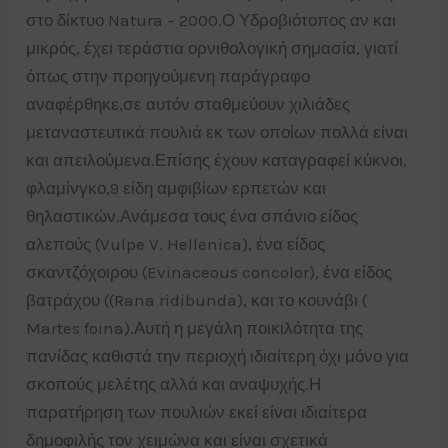
στο δίκτυο Natura – 2000.Ο Υδροβιότοπος αν και
μικρός, έχει τεράστια ορνιθολογική σημασία, γιατί
όπως στην προηγούμενη παράγραφο
αναφέρθηκε,σε αυτόν σταθμεύουν χιλιάδες
μεταναστευτικά πουλιά εκ των οποίων πολλά είναι
και απειλούμενα.Επίσης έχουν καταγραφεί κύκνοι,
φλαμίνγκο,9 είδη αμφιβίων ερπετών και
θηλαστικών.Ανάμεσα τους ένα σπάνιο είδος
αλεπούς (Vulpe V. Hellenica), ένα είδος
σκαντζόχοιρου (Evinaceous concolor), ένα είδος
βατράχου ((Rana ridibunda), και το κουνάβι (
Martes foina).Αυτή η μεγάλη ποικιλότητα της
πανίδας καθιστά την περιοχή ιδιαίτερη όχι μόνο για
σκοπούς μελέτης αλλά και αναψυχής.Η
παρατήρηση των πουλιών εκεί είναι ιδιαίτερα
δημοφιλής τον χειμώνα και είναι σχετικά