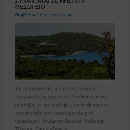
ΣΥΝΑΝΤΑΤΑΙ ΣΕ ΝΗΣΙ ΣΤΗ
ΜΕΣΟΓΕΙΟ
Περιβάλλον
/ Από
Meteo Hellas
Τις πρωτοβουλίες για την προστασία
της φυσικής ομορφιάς της Σκιάθου που θα
αναλάβει με την ανάληψη των καθηκόντων
παρουσιάζει στη Greenagenda.gr ο
νεοεκλεγείς δήμαρχος Σκιάθου Θοδωρής
Τζούμας. Όπως εξηγεί ο…