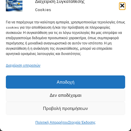
Διαχείριση Συγκατάθεσης
Cookies
Οι τραγικές συνέπειες της θαλάσσιας
ρύπανσης σε ένα “σκληρό” βίντεο.
Για να παρέχουμε την καλύτερη εμπειρία, χρησιμοποιούμε τεχνολογίες όπως
cookies για την αποθήκευση ή/και την πρόσβαση σε πληροφορίες
Περιβάλλον
/ Από
Meteo Hellas
συσκευών. Η συγκατάθεση για τις εν λόγω τεχνολογίες θα μας επιτρέψει να
επεξεργαστούμε δεδομένα προσωπικού χαρακτήρα, όπως συμπεριφορά
περιήγησης ή μοναδικά αναγνωριστικά σε αυτόν τον ιστότοπο. Η μη
συγκατάθεση ή η ανάκληση της συγκατάθεσης, μπορεί να επηρεάσει
αρνητικά ορισμένες λειτουργίες και δυνατότητες.
Διαχείριση υπηρεσιών
Αποδοχή
Δεν αποδέχομαι
Ένα “σκληρό” βίντεο με τις προσπάθειες
Προβολή προτιμήσεων
ερευνητών να βγάλουν από την μύτη μιας
θαλάσσιας χελώνας ένα πλαστικό καλαμάκι
Πολιτική Απορρήτου
Στοιχεία Έκδοσης
κατεγράφει προ ετών (2015). Το αν έπραξαν…