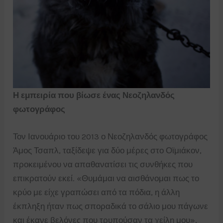
Η εμπειρία που βίωσε ένας Νεοζηλανδός
φωτογράφος
Τον Ιανουάριο του 2013 ο Νεοζηλανδός φωτογράφος
Άμος Τσαπλ, ταξίδεψε για δύο μέρες στο Οϊμιάκον,
προκειμένου να απαθανατίσει τις συνθήκες που
επικρατούν εκεί. «Θυμάμαι να αισθάνομαι πως το
κρύο με είχε γραπώσει από τα πόδια, η άλλη
έκπληξη ήταν πως σποραδικά το σάλιο μου πάγωνε
και έκανε βελόνες που τρυπούσαν τα χείλη μου»,