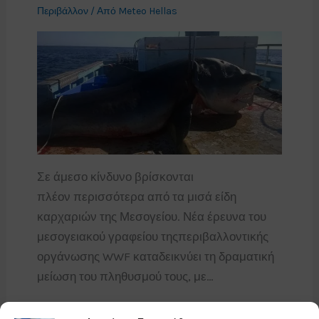
Περιβάλλον
/ Από
Meteo Hellas
Σε άμεσο κίνδυνο βρίσκονται
πλέον περισσότερα από τα μισά είδη
καρχαριών της Μεσογείου. Νέα έρευνα του
μεσογειακού γραφείου τηςπεριβαλλοντικής
οργάνωσης WWF καταδεικνύει τη δραματική
μείωση του πληθυσμού τους, με…